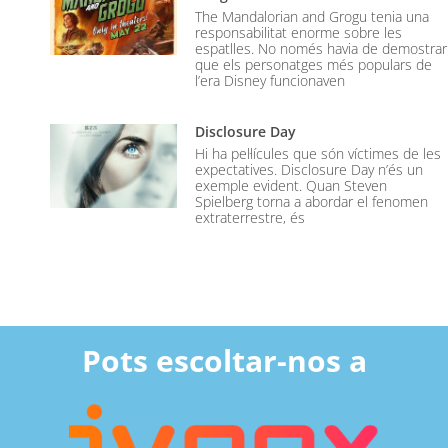
The Mandalorian and Grogu tenia una
responsabilitat enorme sobre les
espatlles. No només havia de demostrar
que els personatges més populars de
l’era Disney funcionaven
Disclosure Day
Hi ha pel·lícules que són víctimes de les
expectatives. Disclosure Day n’és un
exemple evident. Quan Steven
Spielberg torna a abordar el fenomen
extraterrestre, és
Pots escoltar-nos a