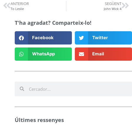
ANTERIOR
SEGÜENT
To Leslie
John Wick 4
T'ha agradat? Comparteix-lo!
Facebook
Twitter
WhatsApp
Email
Últimes ressenyes