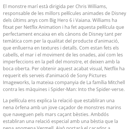
El monstre marí està dirigida per Chris Williams,
responsable de les millors pel·lícules animades de Disney
dels últims anys com Big Hero 6 i Vaiana. Williams ha
fitxat per Netflix Animation i ha fet aquesta pel·lícula que
perfectament encaixa en els cànons de Disney tant per
temàtica com per la qualitat del producte d’animació,
que enlluerna en textures i detalls. Com estan fets els
cabells, el mar i el moviment de les onades, així com les
imperfeccions en la pell del monstre, et deixen amb la
boca oberta. Per obtenir aquest acabat visual, Netflix ha
requerit els serveis d’animació de Sony Pictures
Imageworks, la mateixa companyia de La família Mitchell
contra les màquines i Spider-Man: Into the Spider-verse.
La pel·lícula ens explica la relació que establiran una
nena òrfena amb un jove caçador de monstres marins
que naveguen pels mars caçant bèsties. Ambdós
establiran una relació especial amb una bèstia que la
nena anomena Vermell. Això portarà el caçador a