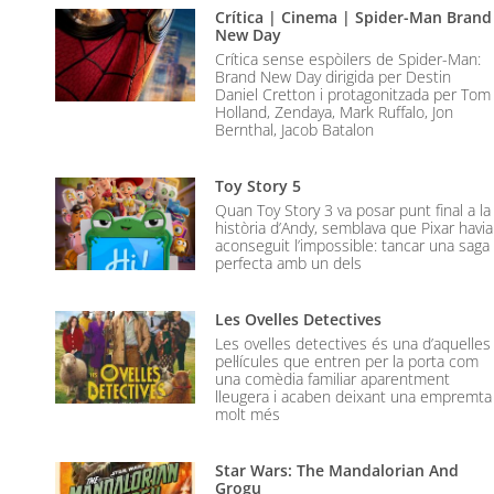
Crítica | Cinema | Spider-Man Brand
New Day
Crítica sense espòilers de Spider-Man:
Brand New Day dirigida per Destin
Daniel Cretton i protagonitzada per Tom
Holland, Zendaya, Mark Ruffalo, Jon
Bernthal, Jacob Batalon
Toy Story 5
Quan Toy Story 3 va posar punt final a la
història d’Andy, semblava que Pixar havia
aconseguit l’impossible: tancar una saga
perfecta amb un dels
Les Ovelles Detectives
Les ovelles detectives és una d’aquelles
pel·lícules que entren per la porta com
una comèdia familiar aparentment
lleugera i acaben deixant una empremta
molt més
Star Wars: The Mandalorian And
Grogu