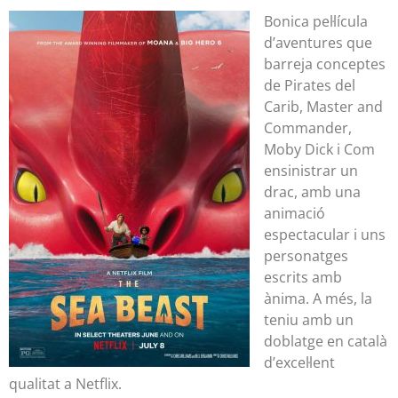
Bonica pel·lícula
d’aventures que
barreja conceptes
de Pirates del
Carib, Master and
Commander,
Moby Dick i Com
ensinistrar un
drac, amb una
animació
espectacular i uns
personatges
escrits amb
ànima. A més, la
teniu amb un
doblatge en català
d’excel·lent
qualitat a Netflix.