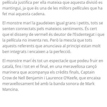
pel·lícula justifica per ella mateixa que aquesta divisió es
mantingui, ja que és una de les millors pel·lícules que ha
fet mai aquesta cadena.
El monstre marí la gaudeixen igual grans i petits, tots se
senten connectats pels mateixos sentiments. És cert
que el disseny de vermell és deutor de l’Esdentegat i que
la pel·lícula no inventa res. Però la mescla que tots
aquests referents que anunciava al principi estan molt
ben integrats i encaixen a la perfecció.
El monstre marí és tot un espectacle que podeu fruir en
català, fins i tot en el final, en una meravellosa cançó
marinera que acompanya els crèdits finals, Captain
Crow de Nell Benjamin i Laurence O’Keefe, que encaixa
meravellosament bé amb la banda sonora de Mark
Mancina.