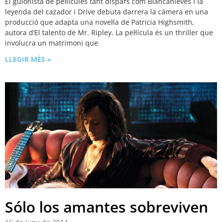
El guionista de pel·lícules tant dispars com Blancanieves i la
leyenda del cazador i Drive debuta darrera la càmera en una
producció que adapta una novel·la de Patricia Highsmith,
autora d’El talento de Mr. Ripley. La pel·lícula és un thriller que
involucra un matrimoni que
LLEGIR MÉS »
Sólo los amantes sobreviven