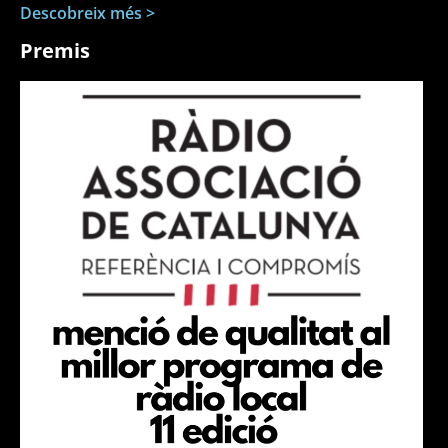
Descobreix més >
Premis