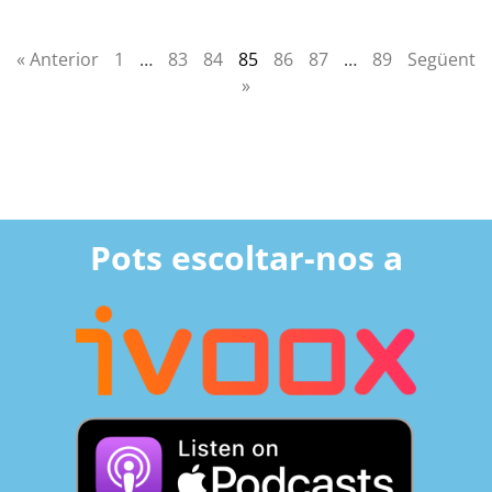
« Anterior
1
…
83
84
85
86
87
…
89
Següent
»
Pots escoltar-nos a