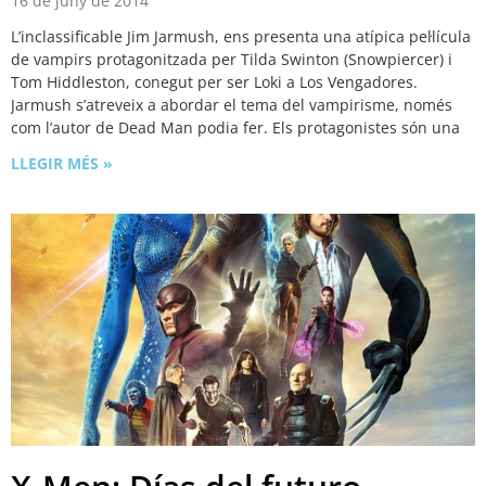
16 de juny de 2014
L’inclassificable Jim Jarmush, ens presenta una atípica pel·lícula
de vampirs protagonitzada per Tilda Swinton (Snowpiercer) i
Tom Hiddleston, conegut per ser Loki a Los Vengadores.
Jarmush s’atreveix a abordar el tema del vampirisme, només
com l’autor de Dead Man podia fer. Els protagonistes són una
LLEGIR MÉS »