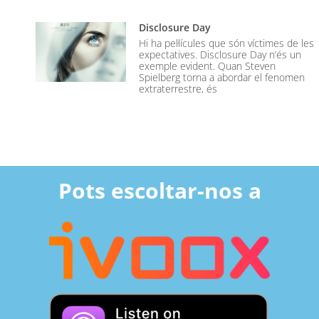
Disclosure Day
Hi ha pel·lícules que són víctimes de les
expectatives. Disclosure Day n’és un
exemple evident. Quan Steven
Spielberg torna a abordar el fenomen
extraterrestre, és
Pots escoltar-nos a