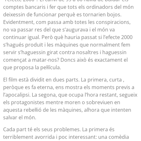
comptes bancaris i fer que tots els ordinadors del món
deixessin de funcionar perquè es tornarien bojos.
Evidentment, com passa amb totes les conspiracions,
no va passar res del que s’augurava i el món va
continuar igual. Però què hauria passat si l’efecte 2000
s’hagués produït i les màquines que normalment fem
servir s’haguessin girat contra nosaltres i haguessin
començat a matar-nos? Doncs això és exactament el
que proposa la pel·lícula.
El film està dividit en dues parts. La primera, curta ,
peròque es fa eterna, ens mostra els moments previs a
l’apocalipsi. La segona, que ocupa l’hora restant, segueix
els protagonistes mentre moren o sobreviuen en
aquesta rebel·lió de les màquines, alhora que intenten
salvar el món.
Cada part té els seus problemes. La primera és
terriblement avorrida i poc interessant: una comèdia