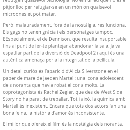
pitjor lloc per refugiar-se en un món on qualsevol
microones et pot matar.
Però, malauradament, fora de la nostàlgia, res funciona.
Els gags no tenen gràcia i els personatges tampoc.
EEspecialment, el de Dennison, que resulta insuportable
fins al punt de fer-te plantejar abandonar la sala. Ja va
espatllar part de la diversió de Deadpool 2 i aquí és una
autèntica amenaça per a la integritat de la pel·lícula.
Un detall curiós és l’aparició d’Alicia Silverstone en el
paper de mare de Jaeden Martell: una icona adolescent
dels noranta que havia robat el cor a molts. La
coprotagonista és Rachel Zegler, que des de West Side
Story no ha parat de treballar. Tot i això, la química amb
Martell és inexistent. Encara que tots dos actors fan una
bona feina, la història d’amor és inconsistente.
El millor que ofereix el film és la nostàlgia dels noranta,