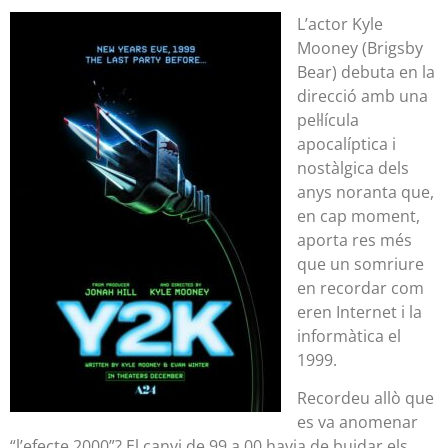
L’actor Kyle
Mooney (Brigsby
Bear) debuta en la
direcció amb una
pel·lícula
apocalíptica i
nostàlgica dels
anys noranta que,
en cap moment,
aporta res més
que un somriure
en recordar com
eren Internet i la
informàtica el
1999.
Recordeu allò que
es va anomenar
“l’efecte 2000”? El canvi de 99 a 00 havia de buidar els