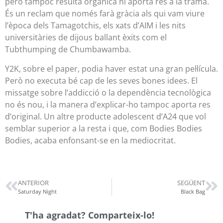
però tampoc resulta orgànica ni aporta res a la trama.
És un reclam que només farà gràcia als qui vam viure
l’època dels Tamagotchis, els xats d’AIM i les nits
universitàries de dijous ballant èxits com el
Tubthumping de Chumbawamba.
Y2K, sobre el paper, podia haver estat una gran pel·lícula.
Però no executa bé cap de les seves bones idees. El
missatge sobre l’addicció o la dependència tecnològica
no és nou, i la manera d’explicar-ho tampoc aporta res
d’original. Un altre producte adolescent d’A24 que vol
semblar superior a la resta i que, com Bodies Bodies
Bodies, acaba enfonsant-se en la mediocritat.
ANTERIOR
SEGÜENT
Saturday Night
Black Bag
T'ha agradat? Comparteix-lo!