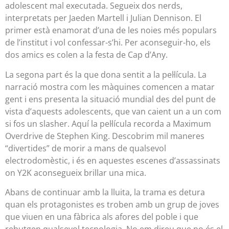
adolescent mal executada. Segueix dos nerds,
interpretats per Jaeden Martell i Julian Dennison. El
primer està enamorat d’una de les noies més populars
de l’institut i vol confessar-s’hi. Per aconseguir-ho, els
dos amics es colen a la festa de Cap d’Any.
La segona part és la que dona sentit a la pel·lícula. La
narració mostra com les màquines comencen a matar
gent i ens presenta la situació mundial des del punt de
vista d’aquests adolescents, que van caient un a un com
si fos un slasher. Aquí la pel·lícula recorda a Maximum
Overdrive de Stephen King. Descobrim mil maneres
“divertides” de morir a mans de qualsevol
electrodomèstic, i és en aquestes escenes d’assassinats
on Y2K aconsegueix brillar una mica.
Abans de continuar amb la lluita, la trama es detura
quan els protagonistes es troben amb un grup de joves
que viuen en una fàbrica als afores del poble i que
rebutgen qualsevol tecnologia. No em direu que no és el