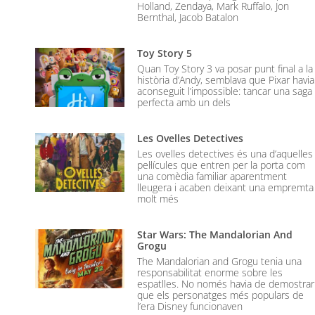
Holland, Zendaya, Mark Ruffalo, Jon
Bernthal, Jacob Batalon
Toy Story 5
Quan Toy Story 3 va posar punt final a la
història d’Andy, semblava que Pixar havia
aconseguit l’impossible: tancar una saga
perfecta amb un dels
Les Ovelles Detectives
Les ovelles detectives és una d’aquelles
pel·lícules que entren per la porta com
una comèdia familiar aparentment
lleugera i acaben deixant una empremta
molt més
Star Wars: The Mandalorian And
Grogu
The Mandalorian and Grogu tenia una
responsabilitat enorme sobre les
espatlles. No només havia de demostrar
que els personatges més populars de
l’era Disney funcionaven