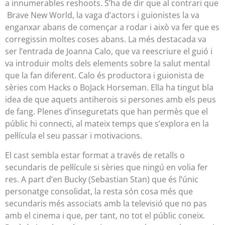
a innumerables reshoots. S’ha de dir que al contrari que
Brave New World, la vaga d’actors i guionistes la va
enganxar abans de començar a rodar i això va fer que es
corregissin moltes coses abans. La més destacada va
ser l’entrada de Joanna Calo, que va reescriure el guió i
va introduir molts dels elements sobre la salut mental
que la fan diferent. Calo és productora i guionista de
sèries com Hacks o BoJack Horseman. Ella ha tingut bla
idea de que aquets antiherois si persones amb els peus
de fang. Plenes d’inseguretats que han permès que el
públic hi connecti, al mateix temps que s’explora en la
pel·lícula el seu passar i motivacions.
El cast sembla estar format a través de retalls o
secundaris de pel·lícule si sèries que ningú en volia fer
res. A part d’en Bucky (Sebastian Stan) que és l’únic
personatge consolidat, la resta són cosa més que
secundaris més associats amb la televisió que no pas
amb el cinema i que, per tant, no tot el públic coneix.