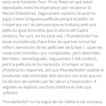
estiu amb Fantastic Four: Firsts Steps en què estan
dipositades totes les esperances per recuperar la
Marvel d’aleshores. Segurament aquesta situació ha
jugat a favor d’aquesta pel·lícula perquè el públic no
n’esperava res i es pensava que es trobaria amb una
pel·lícula igual d’anodina que la última del Capità
Amèrica. Per sort, no ha estat així, i Thunderbolts* ha
estat una bafarada d’aire fresc en què han tornat les
millors sensacions de les pel·lícules de la fase 1, quan les
coses eren senzilles i poc complicades, però divertides,
ben fetes i entretingudes. Segurament li falti ambició,
però la pel·lícula no ho necessita, ni tampoc el tipus
d’història ho requereix, així que Thunderbolts* esdevé el
productes més estimable dels darrers cinc anys que no
ha de tirar de cameos per fer vibrar a l’espectador. A
vegades en explicar una bona història és més que
suficient.
Thunderbolts* no ha hagut de ser refeta ni ser sotmesa