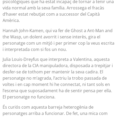
psicològiques que ha estat incapaç de tornar a tenir una
vida normal amb la seva família. Arrossega el fracàs
d’haver estat rebutjat com a successor del Capità
Amèrica.
Hannah John-Kamen, qui va fer de Ghost a Ant-Man and
the Wasp, un dolent avorrit i sense interès, gira el
personatge com un mitjó i per primer cop la veus escrita
i interpretada com si fos un nou.
Julia Louis-Dreyfus que interpreta a Valentina, aquesta
directora de la CIA manipuladora, disposada a trepitjar i
desfer-se de tothom per mantenir la seva cadira. El
personatge no m’agrada, l’actriu la trobo passada de
voltes i en cap moment hi he connectat, ni tant sols en
l’escena que suposadament ha de sentir pensa per ella.
El personatge no funciona.
És curiós com aquesta barreja heterogènia de
personatges arriba a funcionar. De fet, una mica com