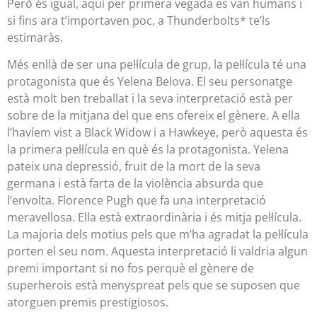
Però és igual, aquí per primera vegada es van humans i
si fins ara t’importaven poc, a Thunderbolts* te’ls
estimaràs.
Més enllà de ser una pel·lícula de grup, la pel·lícula té una
protagonista que és Yelena Belova. El seu personatge
està molt ben treballat i la seva interpretació està per
sobre de la mitjana del que ens ofereix el gènere. A ella
l’havíem vist a Black Widow i a Hawkeye, però aquesta és
la primera pel·lícula en què és la protagonista. Yelena
pateix una depressió, fruit de la mort de la seva
germana i està farta de la violència absurda que
l’envolta. Florence Pugh que fa una interpretació
meravellosa. Ella està extraordinària i és mitja pel·lícula.
La majoria dels motius pels que m’ha agradat la pel·lícula
porten el seu nom. Aquesta interpretació li valdria algun
premi important si no fos perquè el gènere de
superherois està menyspreat pels que se suposen que
atorguen premis prestigiosos.