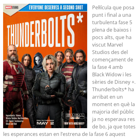
Pel·lícula que posa
punt i final a una
turbulenta fase 5
plena de baixos i
pocs alts, que ha
viscut Marvel
Studios des del
començament de
la fase 4 amb
Black Widow i les
sèries de Disney +.
Thunderbolts* ha
arribat en un
moment en què la
majoria del públic
ja no esperava res
de bo, ja que totes
les esperances estan en l’estrena de la fase 6 aquest