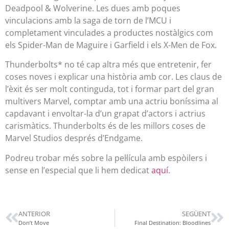
Deadpool & Wolverine. Les dues amb poques
vinculacions amb la saga de torn de l’MCU i
completament vinculades a productes nostàlgics com
els Spider-Man de Maguire i Garfield i els X-Men de Fox.
Thunderbolts* no té cap altra més que entretenir, fer
coses noves i explicar una història amb cor. Les claus de
l’èxit és ser molt continguda, tot i formar part del gran
multivers Marvel, comptar amb una actriu boníssima al
capdavant i envoltar-la d’un grapat d’actors i actrius
carismàtics. Thunderbolts és de les millors coses de
Marvel Studios després d’Endgame.
Podreu trobar més sobre la pel·lícula amb espòilers i
sense en l’especial que li hem dedicat
aquí
.
ANTERIOR
SEGÜENT
Don’t Move
Final Destination: Bloodlines