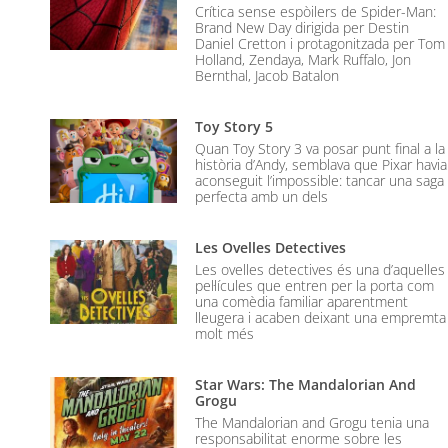
Crítica sense espòilers de Spider-Man:
Brand New Day dirigida per Destin
Daniel Cretton i protagonitzada per Tom
Holland, Zendaya, Mark Ruffalo, Jon
Bernthal, Jacob Batalon
Toy Story 5
Quan Toy Story 3 va posar punt final a la
història d’Andy, semblava que Pixar havia
aconseguit l’impossible: tancar una saga
perfecta amb un dels
Les Ovelles Detectives
Les ovelles detectives és una d’aquelles
pel·lícules que entren per la porta com
una comèdia familiar aparentment
lleugera i acaben deixant una empremta
molt més
Star Wars: The Mandalorian And
Grogu
The Mandalorian and Grogu tenia una
responsabilitat enorme sobre les