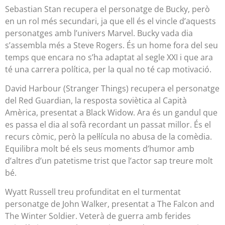
Sebastian Stan recupera el personatge de Bucky, però
en un rol més secundari, ja que ell és el vincle d’aquests
personatges amb l’univers Marvel. Bucky vada dia
s’assembla més a Steve Rogers. És un home fora del seu
temps que encara no s’ha adaptat al segle XXI i que ara
té una carrera política, per la qual no té cap motivació.
David Harbour (Stranger Things) recupera el personatge
del Red Guardian, la resposta soviètica al Capità
Amèrica, presentat a Black Widow. Ara és un gandul que
es passa el dia al sofà recordant un passat millor. És el
recurs còmic, però la pel·lícula no abusa de la comèdia.
Equilibra molt bé els seus moments d’humor amb
d’altres d’un patetisme trist que l’actor sap treure molt
bé.
Wyatt Russell treu profunditat en el turmentat
personatge de John Walker, presentat a The Falcon and
The Winter Soldier. Veterà de guerra amb ferides