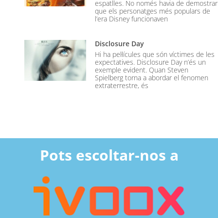
espatlles. No només havia de demostrar
que els personatges més populars de
l’era Disney funcionaven
Disclosure Day
Hi ha pel·lícules que són víctimes de les
expectatives. Disclosure Day n’és un
exemple evident. Quan Steven
Spielberg torna a abordar el fenomen
extraterrestre, és
Pots escoltar-nos a