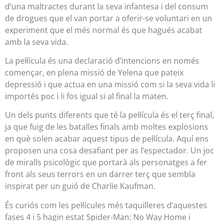
d’una maltractes durant la seva infantesa i del consum
de drogues que el van portar a oferir-se voluntari en un
experiment que el més normal és que hagués acabat
amb la seva vida.
La pel·lícula és una declaració d’intencions en només
començar, en plena missió de Yelena que pateix
depressió i que actua en una missió com si la seva vida li
importés poc i li fos igual si al final la maten.
Un dels punts diferents que té la pel·lícula és el terç final,
ja que fuig de les batalles finals amb moltes explosions
en què solen acabar aquest tipus de pel·lícula. Aquí ens
proposen una cosa desafiant per as l’espectador. Un joc
de miralls psicològic que portarà als personatges a fer
front als seus terrors en un darrer terç que sembla
inspirat per un guió de Charlie Kaufman.
És curiós com les pel·lícules més taquilleres d’aquestes
fases 4 i 5 hagin estat Spider-Man: No Way Home i