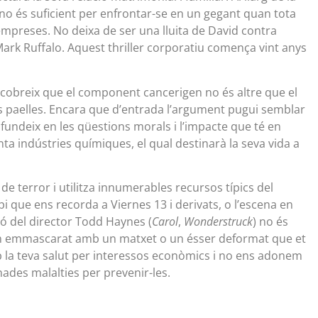
es, no és suficient per enfrontar-se en un gegant quan tota
empreses. No deixa de ser una lluita de David contra
 Mark Ruffalo. Aquest thriller corporatiu comença vint anys
obreix que el component cancerigen no és altre que el
es paelles. Encara que d’entrada l’argument pugui semblar
ofundeix en les qüestions morals i l’impacte que té en
ta indústries químiques, el qual destinarà la seva vida a
de terror i utilitza innumerables recursos típics del
 que ens recorda a Viernes 13 i derivats, o l’escena en
ió del director Todd Haynes (
Carol
,
Wonderstruck
) no és
és un emmascarat amb un matxet o un ésser deformat que et
 la teva salut per interessos econòmics i no ens adonem
ades malalties per prevenir-les.