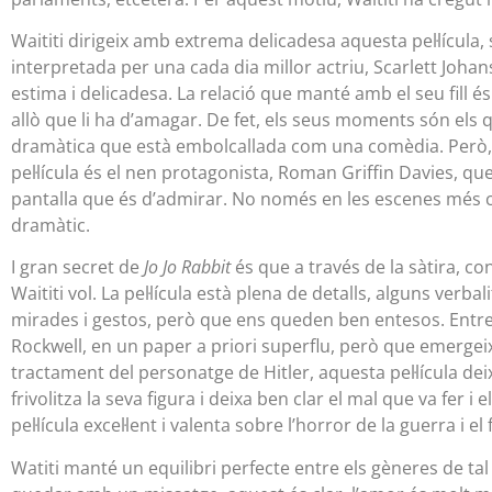
Waititi dirigeix amb extrema delicadesa aquesta pel·lícula,
interpretada per una cada dia millor actriu, Scarlett Joha
estima i delicadesa. La relació que manté amb el seu fill és
allò que li ha d’amagar. De fet, els seus moments són els 
dramàtica que està embolcallada com una comèdia. Però, m
pel·lícula és el nen protagonista, Roman Griffin Davies,
pantalla que és d’admirar. No només en les escenes més c
dramàtic.
I gran secret de
Jo Jo Rabbit
és que a través de la sàtira, co
Waititi vol. La pel·lícula està plena de detalls, alguns verb
mirades i gestos, però que ens queden ben entesos. Entr
Rockwell, en un paper a priori superflu, però que emergeix a 
tractament del personatge de Hitler, aquesta pel·lícula deix
frivolitza la seva figura i deixa ben clar el mal que va fer
pel·lícula excel·lent i valenta sobre l’horror de la guerra i 
Watiti manté un equilibri perfecte entre els gèneres de t