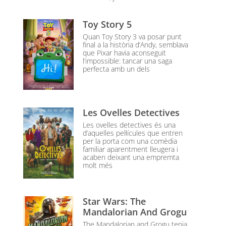
Toy Story 5
Quan Toy Story 3 va posar punt
final a la història d’Andy, semblava
que Pixar havia aconseguit
l’impossible: tancar una saga
perfecta amb un dels
Les Ovelles Detectives
Les ovelles detectives és una
d’aquelles pel·lícules que entren
per la porta com una comèdia
familiar aparentment lleugera i
acaben deixant una empremta
molt més
Star Wars: The
Mandalorian And Grogu
The Mandalorian and Grogu tenia