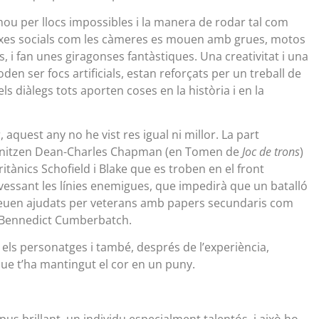
ou per llocs impossibles i la manera de rodar tal com
arxes socials com les càmeres es mouen amb grues, motos
, i fan unes giragonses fantàstiques. Una creativitat i una
n ser focs artificials, estan reforçats per un treball de
ls diàlegs tots aporten coses en la història i en la
, aquest any no he vist res igual ni millor. La part
tagonitzen Dean-Charles Chapman (en Tomen de
Joc de trons
)
ritànics Schofield i Blake que es troben en el front
vessant les línies enemigues, que impedirà que un batalló
 veuen ajudats per veterans amb papers secundaris com
i Bennedict Cumberbatch.
s els personatges i també, després de l’experiència,
que t’ha mantingut el cor en un puny.