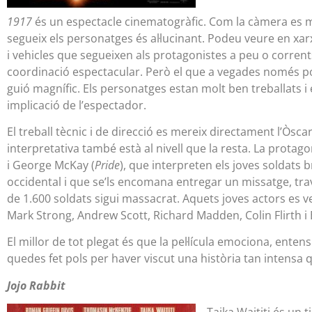
1917
és un espectacle cinematogràfic. Com la càmera es m
segueix els personatges és al·lucinant. Podeu veure en x
i vehicles que segueixen als protagonistes a peu o corrents
coordinació espectacular. Però el que a vegades només pode
guió magnífic. Els personatges estan molt ben treballats i e
implicació de l’espectador.
El treball tècnic i de direcció es mereix directament l’Òscar
interpretativa també està al nivell que la resta. La pro
i George McKay (
Pride
), que interpreten els joves soldats b
occidental i que se’ls encomana entregar un missatge, tra
de 1.600 soldats sigui massacrat. Aquets joves actors es
Mark Strong, Andrew Scott, Richard Madden, Colin Flirth 
El millor de tot plegat és que la pel·lícula emociona, enten
quedes fet pols per haver viscut una història tan intensa 
Jojo Rabbit