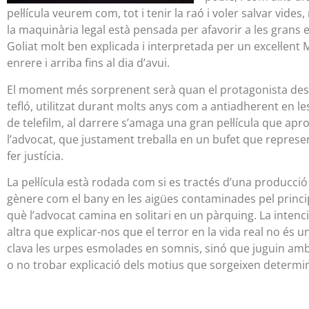
pel·lícula veurem com, tot i tenir la raó i voler salvar vid
la maquinària legal està pensada per afavorir a les grans 
Goliat molt ben explicada i interpretada per un excel·lent
enrere i arriba fins al dia d’avui.
El moment més sorprenent serà quan el protagonista desc
tefló, utilitzat durant molts anys com a antiadherent en l
de telefilm, al darrere s’amaga una gran pel·lícula que apr
l’advocat, que justament treballa en un bufet que represen
fer justícia.
La pel·lícula està rodada com si es tractés d’una producció 
gènere com el bany en les aigües contaminades pel principi
què l’advocat camina en solitari en un pàrquing. La intenc
altra que explicar-nos que el terror en la vida real no 
clava les urpes esmolades en somnis, sinó que juguin amb
o no trobar explicació dels motius que sorgeixen determin