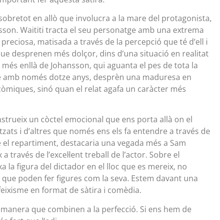
 sobretot en allò que involucra a la mare del protagonista,
nsson. Waititi tracta el seu personatge amb una extrema
 preciosa, matisada a través de la percepció que té d’ell i
que desprenen més dolçor, dins d’una situació en realitat
és enllà de Johansson, qui aguanta el pes de tota la
 que amb només dotze anys, desprèn una maduresa en
òmiques, sinó quan el relat agafa un caràcter més
nstrueix un còctel emocional que ens porta allà on el
alitzats i d’altres que només ens els fa entendre a través de
e el repartiment, destacaria una vegada més a Sam
través de l’excel·lent treball de l’actor. Sobre el
a la figura del dictador en el lloc que es mereix, no
 i el que poden fer figures com la seva. Estem davant una
el feixisme en format de sàtira i comèdia.
al manera que combinen a la perfecció. Si ens hem de