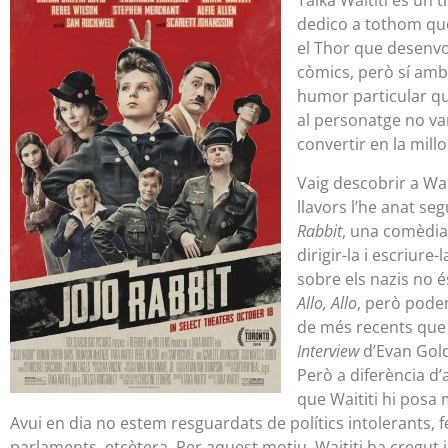
Taika Waititi és un t
dedico a tothom que 
el Thor que desenvol
còmics, però sí amb 
humor particular que
al personatge no var
convertir en la millo
Vaig descobrir a Wai
llavors l’he anat se
Rabbit
, una comèdia
dirigir-la i escriure
sobre els nazis no é
Allo, Allo
, però pode
de més recents que 
Interview
d’Evan Gold
Però a diferència d’
que Waititi hi posa
Avui en dia no estem resguardats de polítics intolerants, fe
parlaments, etcètera. Per aquest motiu, Waititi ha cregut 