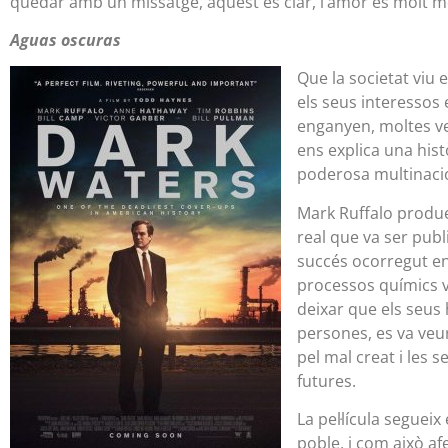
quedar amb un missatge, aquest és clar, l’amor és molt més
Aguas oscuras
Que la societat viu
els seus interessos 
enganyen, moltes ve
ens explica una his
poderosa multinaci
Mark Ruffalo produei
real que va ser publ
succés ocorregut en 
processos químics va
deixar que els seus 
persones, es va veu
pel mal creat i les 
futures.
La pel·lícula segueix
poble, i com això afe