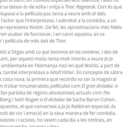
ipus brillant, un individu especialment talentós, i això ho
va deixar-lo de volta i mitja a
Thor: Ragnarok
. Cert és que
upava a la pel·lícula poc tenia a veure amb el dels
l’actor que l’interpretava, i sobretot a la comèdia, a un
 representa Waititi. De fet, les aproximacions més fidels
en acabar de funcionar, i en canvi aquesta, es va
r i pel·lícula de més èxit de Thor.
titi a Sitges amb
Lo que hecemos en las sombras
, i des de
guint, per aquest motiu tenia molt interès a veure
Jo Jo
 ambientada en l’Alemanya nazi en què Waititi, a part de
-la, també interpretava a Adolf Hitler. En concepte de sàtira
s cosa nova, la primera que recordo va ser la magistral
m trobar innumerables pel·lícules com
El gran dictador
, o
fan paròdia de règims absolutistes actuals com
The
berg i Seth Rogen o
El dictador
de Sacha Baron Cohen.
aquestes, el que converteix a
Jo Jo Rabbit
en especial, és
 molt de cor i emoció en la seva manera de fer comèdia.
ixistes i racistes, ho veiem cada dia a les notícies, en
important fer aquesta sàtira.