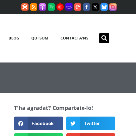
BLOG
QUI SOM
CONTACTA’NS
T'ha agradat? Comparteix-lo!
Facebook
Twitter