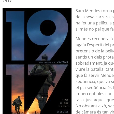
1917
Sam Mendes torna per
de la seva carrera,
ha fet una pel·lícul
si més no pel que fa
Mendes recupera l’es
agafa l’esperit del p
pretensió de la pel·
sentís un dels prota
sobradament, ja que 
viure la batalla, tan
que fa servir Mendes 
seqüència, que va se
el pla seqüència és 
imperceptibles i no 
talla, just aquell qu
No obstant això, sab
de càmera és tan vi