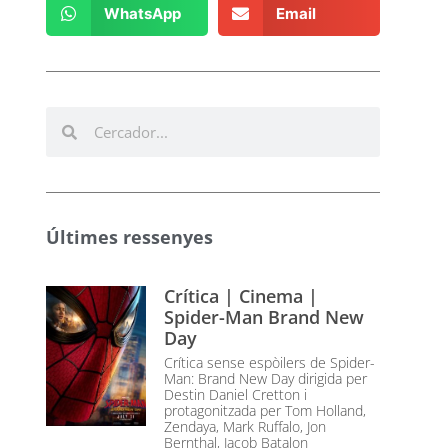
WhatsApp
Email
Últimes ressenyes
Crítica | Cinema |
Spider-Man Brand New
Day
Crítica sense espòilers de Spider-
Man: Brand New Day dirigida per
Destin Daniel Cretton i
protagonitzada per Tom Holland,
Zendaya, Mark Ruffalo, Jon
Bernthal, Jacob Batalon