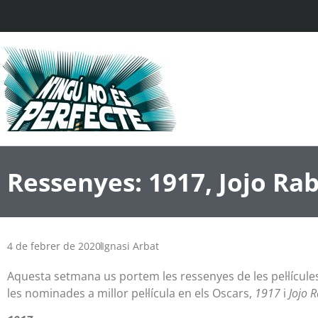
Ressenyes: 1917, Jojo Rab
4 de febrer de 2020
Ignasi Arbat
Aquesta setmana us portem les ressenyes de les pel·lícule
les nominades a millor pel·lícula en els Oscars,
1917
i
Jojo R