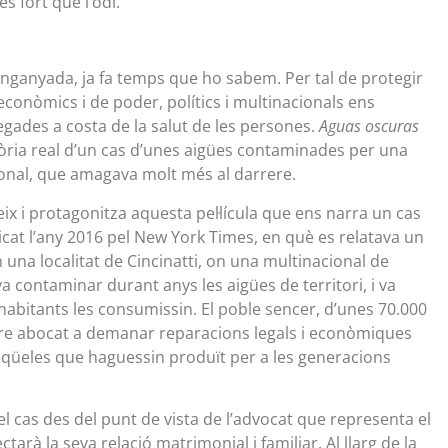
 fort que l’odi.
 enganyada, ja fa temps que ho sabem. Per tal de protegir
econòmics i de poder, polítics i multinacionals ens
gades a costa de la salut de les persones.
Aguas oscuras
tòria real d’un cas d’unes aigües contaminades per una
onal, que amagava molt més al darrere.
x i protagonitza aquesta pel·lícula que ens narra un cas
icat l’any 2016 pel New York Times, en què es relatava un
una localitat de Cincinatti, on una multinacional de
 contaminar durant anys les aigües de territori, i va
habitants les consumissin. El poble sencer, d’unes 70.000
re abocat a demanar reparacions legals i econòmiques
seqüeles que haguessin produït per a les generacions
 el cas des del punt de vista de l’advocat que representa el
ctarà la seva relació matrimonial i familiar. Al llarg de la