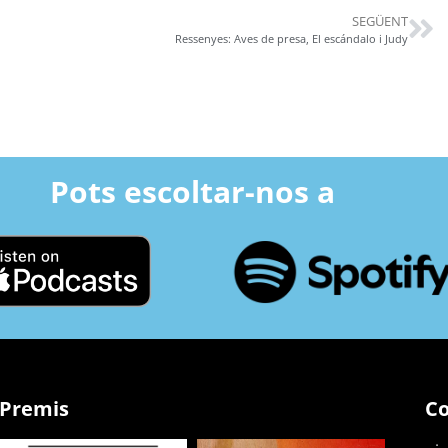
SEGÜENT
Ressenyes: Aves de presa, El escándalo i Judy
Pots escoltar-nos a
Premis
Co