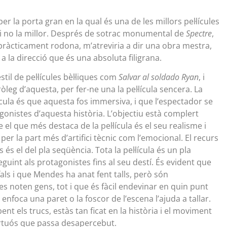
 la porta gran en la qual és una de les millors pel·lícules
 si no la millor. Després de sotrac monumental de
Spectre
,
a pràcticament rodona, m’atreviria a dir una obra mestra,
 a la direcció que és una absoluta filigrana.
til de pel·lícules bèl·liques com
Salvar al soldado Ryan
, i
ròleg d’aquesta, per fer-ne una la pel·lícula sencera. La
lícula és que aquesta fos immersiva, i que l’espectador se
gonistes d’aquesta història. L’objectiu està complert
el que més destaca de la pel·lícula és el seu realisme i
t per la part més d’artifici tècnic com l’emocional. El recurs
és el del pla seqüència. Tota la pel·lícula és un pla
guint als protagonistes fins al seu destí. És evident que
fals i que Mendes ha anat fent talls, però són
es noten gens, tot i que és fàcil endevinar en quin punt
e enfoca una paret o la foscor de l’escena l’ajuda a tallar.
ent els trucs, estàs tan ficat en la història i el moviment
rtuós que passa desapercebut.