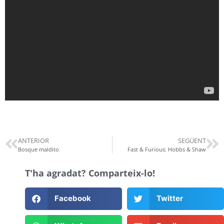
ANTERIOR
SEGÜENT
Bosque maldito
Fast & Furious: Hobbs & Shaw
T'ha agradat? Comparteix-lo!
Facebook
Twitter