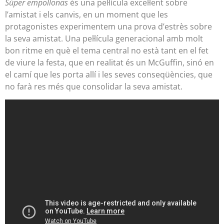
Súper empollonas
és una pel·lícula excel·lent sobre
l’amistat i els canvis, en un moment que les
protagonistes experimentem una prova d’estrès sobre
la seva amistat. Una pel·lícula generacional amb molt
bon ritme en què el tema central no està tant en el fet
de viure la festa, que en realitat és un McGuffin, sinó en
el camí que les porta allí i les seves conseqüències, que
no farà res més que consolidar la seva amistat.