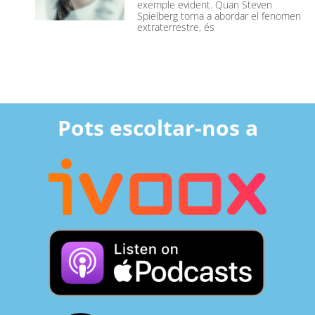
exemple evident. Quan Steven
Spielberg torna a abordar el fenomen
extraterrestre, és
Pots escoltar-nos a