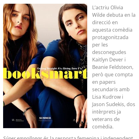
L’actriu Olivia
Wilde debuta en la
direcció en
aquesta comèdia
protagonitzada
per les
desconegudes
Kaitlyn Dever i
Beanie Feldsteon,
però que compta
en papers
secundaris amb
Lisa Kudrow i
Jason Sudekis, dos
intèrprets ja
veterans de
comèdia.
Súper empollonas
és la resposta femenina i independent