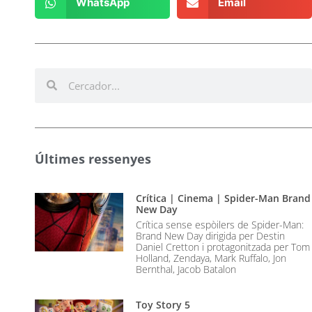
WhatsApp
Email
Últimes ressenyes
Crítica | Cinema | Spider-Man Brand
New Day
Crítica sense espòilers de Spider-Man:
Brand New Day dirigida per Destin
Daniel Cretton i protagonitzada per Tom
Holland, Zendaya, Mark Ruffalo, Jon
Bernthal, Jacob Batalon
Toy Story 5