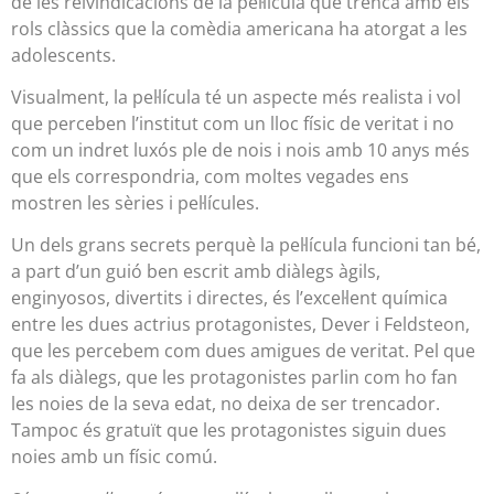
de les reivindicacions de la pel·lícula que trenca amb els
rols clàssics que la comèdia americana ha atorgat a les
adolescents.
Visualment, la pel·lícula té un aspecte més realista i vol
que perceben l’institut com un lloc físic de veritat i no
com un indret luxós ple de nois i nois amb 10 anys més
que els correspondria, com moltes vegades ens
mostren les sèries i pel·lícules.
Un dels grans secrets perquè la pel·lícula funcioni tan bé,
a part d’un guió ben escrit amb diàlegs àgils,
enginyosos, divertits i directes, és l’excel·lent química
entre les dues actrius protagonistes, Dever i Feldsteon,
que les percebem com dues amigues de veritat. Pel que
fa als diàlegs, que les protagonistes parlin com ho fan
les noies de la seva edat, no deixa de ser trencador.
Tampoc és gratuït que les protagonistes siguin dues
noies amb un físic comú.