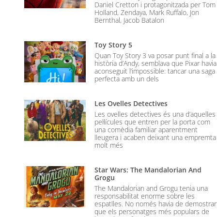
Daniel Cretton i protagonitzada per Tom
Holland, Zendaya, Mark Ruffalo, Jon
Bernthal, Jacob Batalon
Toy Story 5
Quan Toy Story 3 va posar punt final a la
història d’Andy, semblava que Pixar havia
aconseguit l’impossible: tancar una saga
perfecta amb un dels
Les Ovelles Detectives
Les ovelles detectives és una d’aquelles
pel·lícules que entren per la porta com
una comèdia familiar aparentment
lleugera i acaben deixant una empremta
molt més
Star Wars: The Mandalorian And
Grogu
The Mandalorian and Grogu tenia una
responsabilitat enorme sobre les
espatlles. No només havia de demostrar
que els personatges més populars de