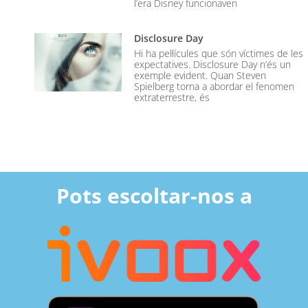
l’era Disney funcionaven
Disclosure Day
Hi ha pel·lícules que són víctimes de les
expectatives. Disclosure Day n’és un
exemple evident. Quan Steven
Spielberg torna a abordar el fenomen
extraterrestre, és
Pots escoltar-nos a