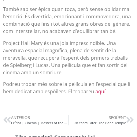
També sap ser èpica quan toca, però sense oblidar mai
l’emoció. És divertida, emocionant i commovedora, una
combinació que fins i tot altres grans obres del gènere,
com Interstellar, no acabaven d’equilibrar tan bé.
Project Hail Mary és una joia imprescindible. Una
aventura espacial magnífica, plena de sentit de la
meravella, que recupera l’esperit dels primers treballs
de Spielberg i Lucas. Una pel·lícula que et fan sortir del
cinema amb un somriure.
Podreu trobar més sobre la pel·lícula en l’especial que li
hem dedicat amb espòilers. El trobareu
aquí
.
ANTERIOR
SEGÜENT
Crítica | Cinema | Masters of the Universe
28 Years Later: The Bone Temple