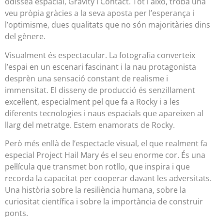
odissea espacial, Gravity i Contact. Tot i això, troba una
veu pròpia gràcies a la seva aposta per l’esperança i
l’optimisme, dues qualitats que no són majoritàries dins
del gènere.
Visualment és espectacular. La fotografia converteix
l’espai en un escenari fascinant i la nau protagonista
desprèn una sensació constant de realisme i
immensitat. El disseny de producció és senzillament
excel·lent, especialment pel que fa a Rocky i a les
diferents tecnologies i naus espacials que apareixen al
llarg del metratge. Estem enamorats de Rocky.
Però més enllà de l’espectacle visual, el que realment fa
especial Project Hail Mary és el seu enorme cor. És una
pel·lícula que transmet bon rotllo, que inspira i que
recorda la capacitat per cooperar davant les adversitats.
Una història sobre la resiliència humana, sobre la
curiositat científica i sobre la importància de construir
ponts.