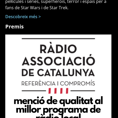
pel·lícules i sèries, superherois, terror i espais per a
fans de Star Wars i de Star Trek.
Descobreix més >
Premis