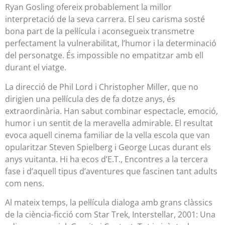
Ryan Gosling ofereix probablement la millor
interpretació de la seva carrera. El seu carisma sosté
bona part de la pel·lícula i aconsegueix transmetre
perfectament la vulnerabilitat, l’humor i la determinació
del personatge. És impossible no empatitzar amb ell
durant el viatge.
La direcció de Phil Lord i Christopher Miller, que no
dirigien una pel·lícula des de fa dotze anys, és
extraordinària. Han sabut combinar espectacle, emoció,
humor i un sentit de la meravella admirable. El resultat
evoca aquell cinema familiar de la vella escola que van
opularitzar Steven Spielberg i George Lucas durant els
anys vuitanta. Hi ha ecos d’E.T., Encontres a la tercera
fase i d’aquell tipus d’aventures que fascinen tant adults
com nens.
Al mateix temps, la pel·lícula dialoga amb grans clàssics
de la ciència-ficció com Star Trek, Interstellar, 2001: Una