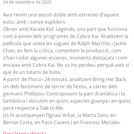
24 de setembre de 2025
Avui tenim una sessió doble amb estrenes d’aquest
estiu, amb i sense espòilers.
Obrim amb Karate Kid: Legends, una part que funciona
com a annex dels programes de Cobra Kai. Analitzem la
pel·lícula que uneix les sagues de Ralph Macchio i Jackie
Chan, en fem la crítica, comentem la producció, com
s’han rodat algunes escenes, moments destacats i com
encaixa amb Cobra Kai. No us ho perdeu, perquè això sí
que és un tatami de lluita.
A partir de l’hora i 24 minuts, analitzem Bring Her Back,
un dels fenòmens de terror de l’estiu, a càrrec dels
germans Phillipou. Contraposem la part dramàtica i la
fantàstica i discutim en quins aspectes guanya i en quins
perd respecte a Talk to Me.
Us hi acompanyen l’Ignasi Arbat, la Marta Sanz, en
Bernat Costa, en Paco Cavero i en Francesc Morales.
Descàrrega directa