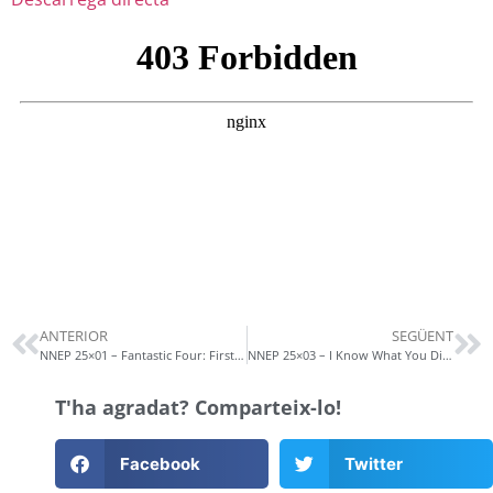
ANTERIOR
SEGÜENT
NNEP 25×01 – Fantastic Four: First Steps
NNEP 25×03 – I Know What You Did Last Summer i seqüeles i M3gan 2.0
T'ha agradat? Comparteix-lo!
Facebook
Twitter