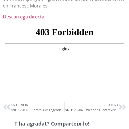
en Francesc Morales.
Descàrrega directa
ANTERIOR
SEGÜENT
NNEP 25×02 – Karate Kid: Legends i Bring Her Back
NNEP 25×04 – Weapons i entrevista Ángel Sala #Sitges2025
T'ha agradat? Comparteix-lo!