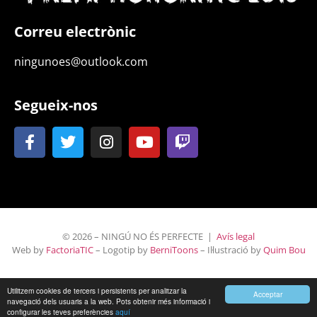
Correu electrònic
ningunoes@outlook.com
Segueix-nos
© 2026 – NINGÚ NO ÉS PERFECTE |
Avís legal
Web by
FactoriaTIC
– Logotip by
BerniToons
– Il·lustració by
Quim Bou
Utilitzem cookies de tercers i persistents per analitzar la
Acceptar
navegació dels usuaris a la web. Pots obtenir més informació i
configurar les teves preferències
aquí