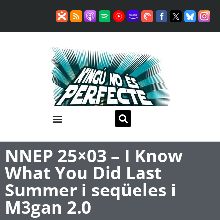
NNEP 25×03 – I Know
What You Did Last
Summer i seqüeles i
M3gan 2.0