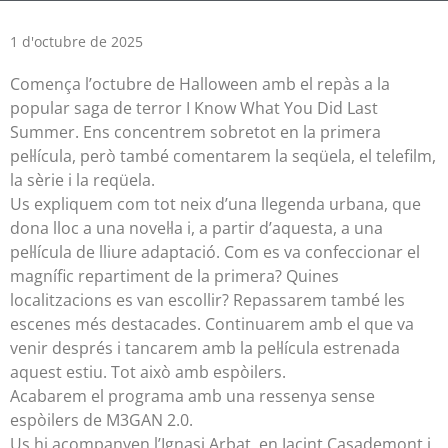
1 d'octubre de 2025
Comença l’octubre de Halloween amb el repàs a la
popular saga de terror I Know What You Did Last
Summer. Ens concentrem sobretot en la primera
pel·lícula, però també comentarem la seqüela, el telefilm,
la sèrie i la reqüela.
Us expliquem com tot neix d’una llegenda urbana, que
dona lloc a una novel·la i, a partir d’aquesta, a una
pel·lícula de lliure adaptació. Com es va confeccionar el
magnífic repartiment de la primera? Quines
localitzacions es van escollir? Repassarem també les
escenes més destacades. Continuarem amb el que va
venir després i tancarem amb la pel·lícula estrenada
aquest estiu. Tot això amb espòilers.
Acabarem el programa amb una ressenya sense
espòilers de M3GAN 2.0.
Us hi acompanyen l’Ignasi Arbat, en Jacint Casademont i