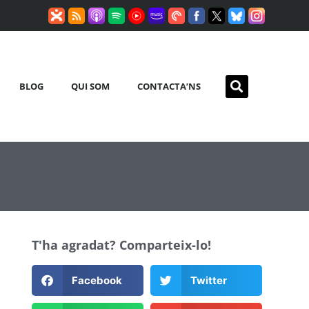
BLOG
QUI SOM
CONTACTA’NS
T'ha agradat? Comparteix-lo!
Facebook
Twitter