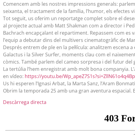
Comencem amb les nostres impressions generals: parlem del t
seixanta, el tractament de la família, l’humor, els efectes 
Tot seguit, us oferim un reportatge complet sobre el desen
al projecte actual amb Matt Shakman com a director i Ped
Bachrach encapçalant el repartiment. Repassem com es va 
l’equip a debutar dins del multivers cinematogràfic de Mar
Després entrem de ple en la pel·lícula: analitzem escena 
Galactus i la Silver Surfer, moments clau com el naixement de
còmics. També parlem del cameo sorpresa i del futur del 
La tertúlia l’hem enregistrat amb molt bona companyia. L’a
en vídeo:
https://youtu.be/Wp_apeZ7S1s?si=ZllN61o4q4B
Us hi esperen l’Ignasi Arbat, la Marta Sanz, l’Aram Bonmatí
Obrim la temporada 25 amb una gran aventura espacial.
Descàrrega directa