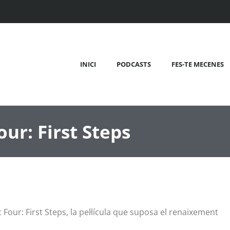
INICI
PODCASTS
FES-TE MECENES
ur: First Steps
Four: First Steps, la pel·lícula que suposa el renaixement