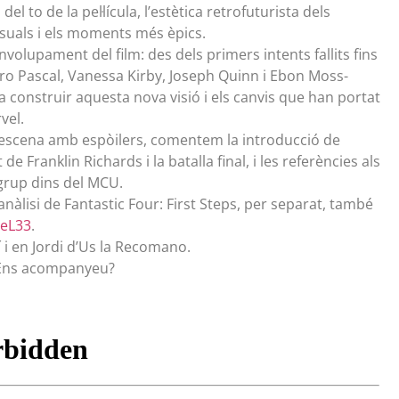
o de la pel·lícula, l’estètica retrofuturista dels
visuals i els moments més èpics.
volupament del film: des dels primers intents fallits fins
ro Pascal, Vanessa Kirby, Joseph Quinn i Ebon Moss-
construir aquesta nova visió i els canvis que han portat
vel.
a escena amb espòilers, comentem la introducció de
 Franklin Richards i la batalla final, i les referències als
grup dins del MCU.
nàlisi de Fantastic Four: First Steps, per separat, també
peL33
.
 i en Jordi d’Us la Recomano.
 Ens acompanyeu?