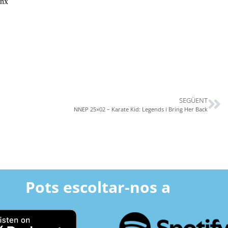
SEGÜENT
NNEP 25×02 – Karate Kid: Legends i Bring Her Back
Pots escoltar-nos a