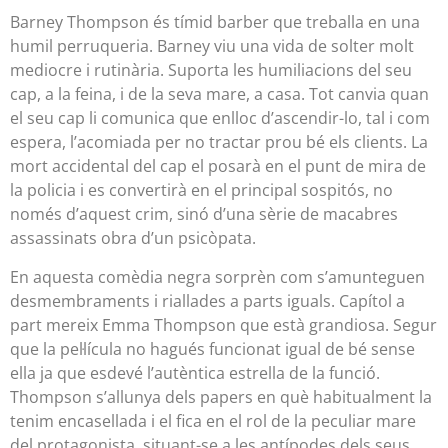
Barney Thompson és tímid barber que treballa en una
humil perruqueria. Barney viu una vida de solter molt
mediocre i rutinària. Suporta les humiliacions del seu
cap, a la feina, i de la seva mare, a casa. Tot canvia quan
el seu cap li comunica que enlloc d’ascendir-lo, tal i com
espera, l’acomiada per no tractar prou bé els clients. La
mort accidental del cap el posarà en el punt de mira de
la policia i es convertirà en el principal sospitós, no
només d’aquest crim, sinó d’una sèrie de macabres
assassinats obra d’un psicòpata.
En aquesta comèdia negra sorprèn com s’amunteguen
desmembraments i riallades a parts iguals. Capítol a
part mereix Emma Thompson que està grandiosa. Segur
que la pel·lícula no hagués funcionat igual de bé sense
ella ja que esdevé l’autèntica estrella de la funció.
Thompson s’allunya dels papers en què habitualment la
tenim encasellada i el fica en el rol de la peculiar mare
del protagonista, situant-se a les antípodes dels seus