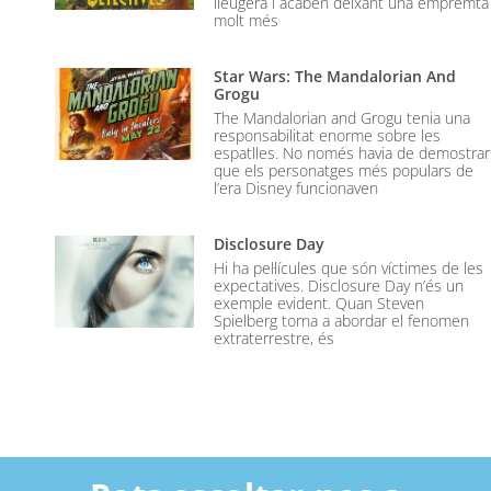
lleugera i acaben deixant una empremta
molt més
Star Wars: The Mandalorian And
Grogu
The Mandalorian and Grogu tenia una
responsabilitat enorme sobre les
espatlles. No només havia de demostrar
que els personatges més populars de
l’era Disney funcionaven
Disclosure Day
Hi ha pel·lícules que són víctimes de les
expectatives. Disclosure Day n’és un
exemple evident. Quan Steven
Spielberg torna a abordar el fenomen
extraterrestre, és