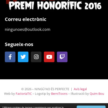
Correu electrònic
ningunoes@outlook.com
Segueix-nos
© 2026 – NINGÚ NO ÉS PERFECTE |
Avís legal
Web by
FactoriaTIC
– Logotip by
BerniToons
– Il·lustració by
Quim Bou
Utilitzem cookies de tercers i persistents per analitzar la