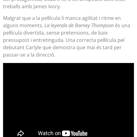
treballs amb James Ivory.
Malgrat que a la pel·lícula li manca agilitat i ritme en
alguns moments,
La leyenda de Barney Thompson
és una
pel·lícula divertida, sense pretensions, de baix
pressupost i entretinguda. Una correcta pel·lícula pel
debutant Carlyle que demostra que mai és tard per
passar-se a la direcció.