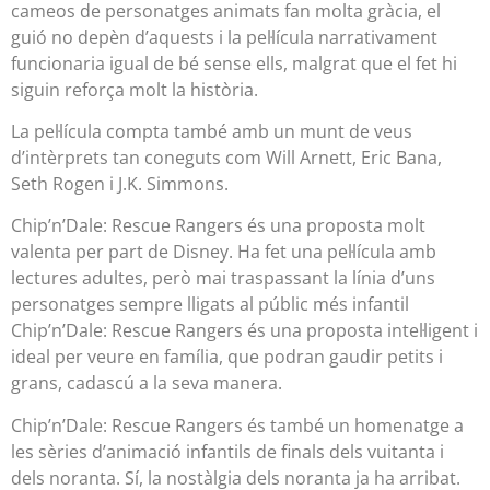
cameos de personatges animats fan molta gràcia, el
guió no depèn d’aquests i la pel·lícula narrativament
funcionaria igual de bé sense ells, malgrat que el fet hi
siguin reforça molt la història.
La pel·lícula compta també amb un munt de veus
d’intèrprets tan coneguts com Will Arnett, Eric Bana,
Seth Rogen i J.K. Simmons.
Chip’n’Dale: Rescue Rangers és una proposta molt
valenta per part de Disney. Ha fet una pel·lícula amb
lectures adultes, però mai traspassant la línia d’uns
personatges sempre lligats al públic més infantil
Chip’n’Dale: Rescue Rangers és una proposta intel·ligent i
ideal per veure en família, que podran gaudir petits i
grans, cadascú a la seva manera.
Chip’n’Dale: Rescue Rangers és també un homenatge a
les sèries d’animació infantils de finals dels vuitanta i
dels noranta. Sí, la nostàlgia dels noranta ja ha arribat.