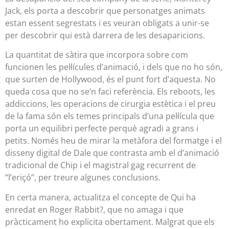
Jack, els porta a descobrir que personatges animats
estan essent segrestats i es veuran obligats a unir-se
per descobrir qui està darrera de les desaparicions.
La quantitat de sàtira que incorpora sobre com
funcionen les pel·lícules d’animació, i dels que no ho són,
que surten de Hollywood, és el punt fort d’aquesta. No
queda cosa que no se’n faci referència. Els reboots, les
addiccions, les operacions de cirurgia estètica i el preu
de la fama són els temes principals d’una pel·lícula que
porta un equilibri perfecte perquè agradi a grans i
petits. Només heu de mirar la metàfora del formatge i el
disseny digital de Dale que contrasta amb el d’animació
tradicional de Chip i el magistral gag recurrent de
“l’eriçó”, per treure algunes conclusions.
En certa manera, actualitza el concepte de Qui ha
enredat en Roger Rabbit?, que no amaga i que
pràcticament ho explicita obertament. Malgrat que els