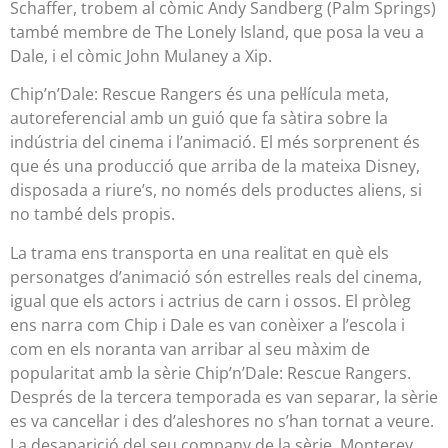
Schaffer, trobem al còmic Andy Sandberg (Palm Springs)
també membre de The Lonely Island, que posa la veu a
Dale, i el còmic John Mulaney a Xip.
Chip’n’Dale: Rescue Rangers és una pel·lícula meta,
autoreferencial amb un guió que fa sàtira sobre la
indústria del cinema i l’animació. El més sorprenent és
que és una producció que arriba de la mateixa Disney,
disposada a riure’s, no només dels productes aliens, si
no també dels propis.
La trama ens transporta en una realitat en què els
personatges d’animació són estrelles reals del cinema,
igual que els actors i actrius de carn i ossos. El pròleg
ens narra com Chip i Dale es van conèixer a l’escola i
com en els noranta van arribar al seu màxim de
popularitat amb la sèrie Chip’n’Dale: Rescue Rangers.
Després de la tercera temporada es van separar, la sèrie
es va cancel·lar i des d’aleshores no s’han tornat a veure.
La desaparició del seu company de la sèrie, Monterey