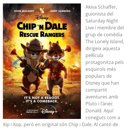
Akiva Schaffer,
guionista del
Saturday Night
Live i membre del
grup de comèdia
The Lonely Island,
dirigeix aquesta
pel·lícula
protagonitza pels
esquirols més
populars de
Disney que han
compartit
aventures amb
Pluto i l’ànec
Donald. Aquí
coneguts com a
Xip i Xop, però en original són Chip i Dale. Al cantó de