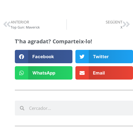
ANTERIOR
SEGÜENT
Top Gun: Maverick
X
T'ha agradat? Comparteix-lo!
Facebook
Twitter
WhatsApp
Email