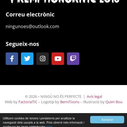
Correu electrònic
ningunoes@outlook.com
Segueix-nos
© 2026 – NINGÚ NO ÉS PERFECTE |
Avís legal
Web by
FactoriaTIC
– Logotip by
BerniToons
– Il·lustració by
Quim Bou
Utilitzem cookies de tercers i persistents per analitzar la
Acceptar
navegació dels usuaris a la web. Pots obtenir més informació i
configurar les teves preferències
aquí