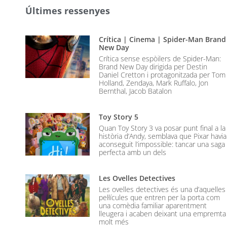
Últimes ressenyes
Crítica | Cinema | Spider-Man Brand
New Day
Crítica sense espòilers de Spider-Man:
Brand New Day dirigida per Destin
Daniel Cretton i protagonitzada per Tom
Holland, Zendaya, Mark Ruffalo, Jon
Bernthal, Jacob Batalon
Toy Story 5
Quan Toy Story 3 va posar punt final a la
història d’Andy, semblava que Pixar havia
aconseguit l’impossible: tancar una saga
perfecta amb un dels
Les Ovelles Detectives
Les ovelles detectives és una d’aquelles
pel·lícules que entren per la porta com
una comèdia familiar aparentment
lleugera i acaben deixant una empremta
molt més