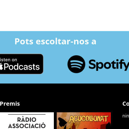
Pots escoltar-nos a
Premis
Co
ni