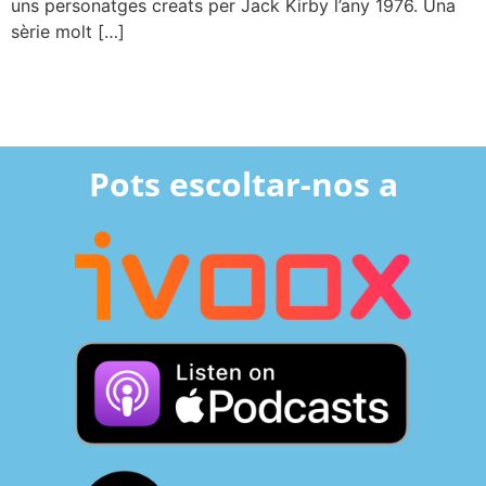
uns personatges creats per Jack Kirby l’any 1976. Una
sèrie molt […]
Pots escoltar-nos a