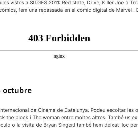
cules vistes a SITGES 2011: Red state, Drive, Killer Joe o Tr
ls còmics, fem una repassada en el còmic digital de Marvel i 
6 octubre
Internacional de Cinema de Catalunya. Podeu escoltar les op
ck the block i The woman entre moltes altres. També us expl
ulo o la visita de Bryan Singer.I també hem deixat lloc pe