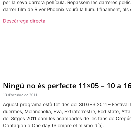
per la seva darrera pel·lícula. Repassem les darreres pel·lí
darrer film de River Phoenix veurà la llum. I finalment, a
Descàrrega directa
Ningú no és perfecte 11×05 – 10 a 1
13 d'octubre de 2011
Aquest programa està fet des del SITGES 2011 – Festival 
duermes, Melancholia, Eva, Extraterrestre, Red state, Atta
del Sitges 2011 com les acampades de les fans de Crepúsc
Contagion o One day (Siempre el mismo día).