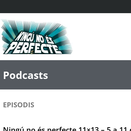
Podcasts
EPISODIS
Ningú no és perfecte 11×13 – 5 a 1