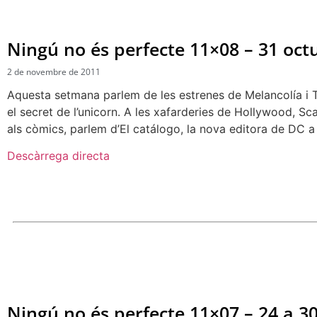
Ningú no és perfecte 11×08 – 31 oc
2 de novembre de 2011
Aquesta setmana parlem de les estrenes de Melancolía i Tibu
el secret de l’unicorn. A les xafarderies de Hollywood, Sc
als còmics, parlem d’El catálogo, la nova editora de DC a l
Descàrrega directa
Ningú no és perfecte 11×07 – 24 a 3