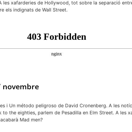
A les xafarderies de Hollywood, tot sobre la separació entr
e els indignats de Wall Street.
27 novembre
s i Un método peligroso de David Cronenberg. A les notíci
 to the eighties, parlem de Pesadilla en Elm Street. A les x
om acabarà Mad men?