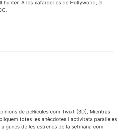
oll hunter. A les xafarderies de Hollywood, el
DC.
inions de pel·lícules com Twixt (3D), Mientras
iquem totes les anècdotes i activitats paral·leles
r algunes de les estrenes de la setmana com