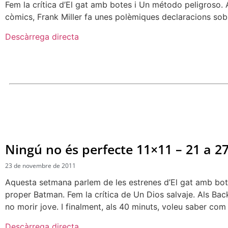
Fem la crítica d’El gat amb botes i Un método peligroso. 
còmics, Frank Miller fa unes polèmiques declaracions sobr
Descàrrega directa
Ningú no és perfecte 11×11 – 21 a 
23 de novembre de 2011
Aquesta setmana parlem de les estrenes d’El gat amb bote
proper Batman. Fem la crítica de Un Dios salvaje. Als Back
no morir jove. I finalment, als 40 minuts, voleu saber c
Descàrrega directa