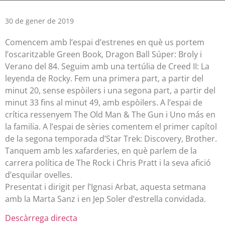
30 de gener de 2019
Comencem amb l’espai d’estrenes en què us portem
l’oscaritzable Green Book, Dragon Ball Súper: Broly i
Verano del 84. Seguim amb una tertúlia de Creed II: La
leyenda de Rocky. Fem una primera part, a partir del
minut 20, sense espòilers i una segona part, a partir del
minut 33 fins al minut 49, amb espòilers. A l’espai de
crítica ressenyem The Old Man & The Gun i Uno más en
la familia. A l’espai de sèries comentem el primer capítol
de la segona temporada d’Star Trek: Discovery, Brother.
Tanquem amb les xafarderies, en què parlem de la
carrera política de The Rock i Chris Pratt i la seva afició
d’esquilar ovelles.
Presentat i dirigit per l’Ignasi Arbat, aquesta setmana
amb la Marta Sanz i en Jep Soler d’estrella convidada.
Descàrrega directa