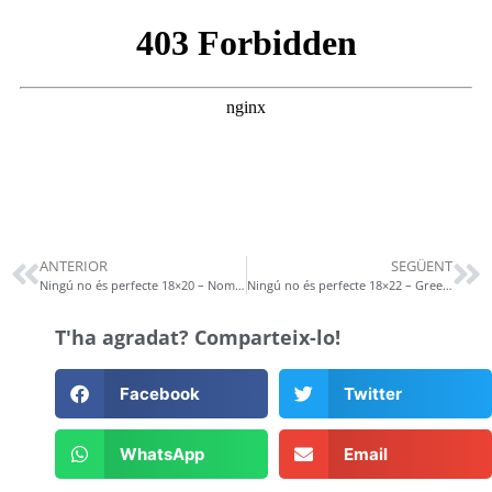
ANTERIOR
SEGÜENT
Ningú no és perfecte 18×20 – Nominacions als Òscars i especial Glass (Cristal)
Ningú no és perfecte 18×22 – Green Book, Dragon Ball Super: Broly, tràilers, còmics Marvel
T'ha agradat? Comparteix-lo!
Facebook
Twitter
WhatsApp
Email