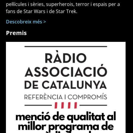
pel·lícules i sèries, superherois, terror i espais per a
fans de Star Wars i de Star Trek.
Descobreix més >
Premis