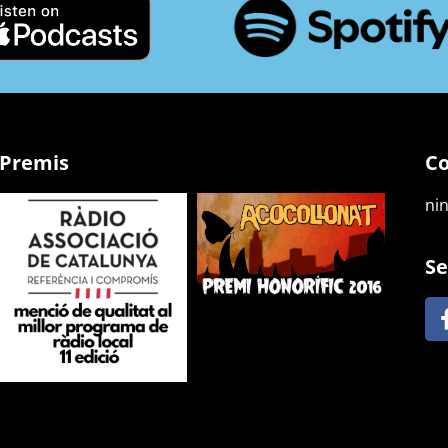
Premis
Co
ni
Se