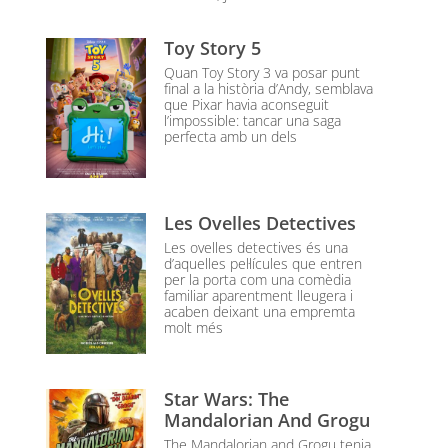
Toy Story 5
Quan Toy Story 3 va posar punt
final a la història d’Andy, semblava
que Pixar havia aconseguit
l’impossible: tancar una saga
perfecta amb un dels
Les Ovelles Detectives
Les ovelles detectives és una
d’aquelles pel·lícules que entren
per la porta com una comèdia
familiar aparentment lleugera i
acaben deixant una empremta
molt més
Star Wars: The
Mandalorian And Grogu
The Mandalorian and Grogu tenia