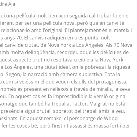
re Aja.
gui una pel·lícula molt ben aconseguida cal trobar-lo en el
iferent per ser una pel·lícula nova, però que en canvi té
elacionar-lo amb l’original. El plantejament és el mateix i
els anys 70. El canvis radiquen en tres punts molt
l canvi de ciutat, de Nova York a Los Ángeles. Als 70 Nova
amb molta delinqüència, recordeu aquelles pel·lícules de
uest aspecte brut no resultava creïble a la Nova York
a a Los Ángeles, una ciutat ideal, on la pobresa i la riquesa
p. Segon, la narració amb càmera subjectiva. Tota la
da com si veiéssim el que veuen els ulls del protagonista.
només és present en reflexos a través de miralls, la seva
veu. En aquest cas es fa imprescindible la versió original
onatge que tan bé ha treballat l’actor. Malgrat no està
resència sigui brutal, sobretot pel treball amb la veu. I
sassinats. En aquest remake, el personatge de Wood
l fer les coses bé, però l’instint assassí és massa fort i per