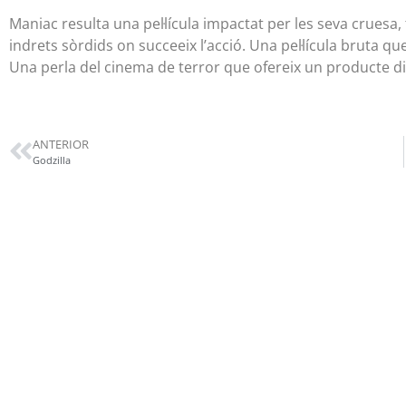
Maniac resulta una pel·lícula impactat per les seva cruesa,
indrets sòrdids on succeeix l’acció. Una pel·lícula bruta 
Una perla del cinema de terror que ofereix un producte d
ANTERIOR
Godzilla