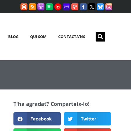
BLOG
QUI SOM
CONTACTA’NS
T'ha agradat? Comparteix-lo!
Facebook
Twitter