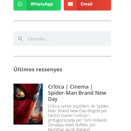
WhatsApp
Email
Últimes ressenyes
Crítica | Cinema |
Spider-Man Brand New
Day
Crítica sense espòilers de Spider-
Man: Brand New Day dirigida per
Destin Daniel Cretton i
protagonitzada per Tom Holland,
Zendaya, Mark Ruffalo, Jon
Bernthal, Jacob Batalon