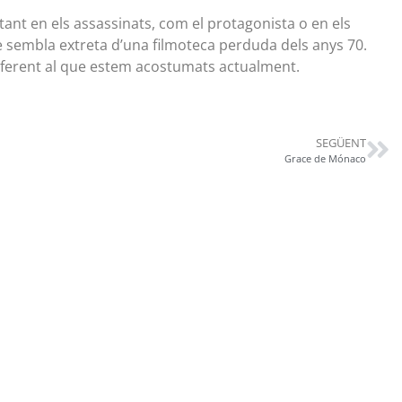
 tant en els assassinats, com el protagonista o en els
que sembla extreta d’una filmoteca perduda dels anys 70.
iferent al que estem acostumats actualment.
SEGÜENT
Grace de Mónaco