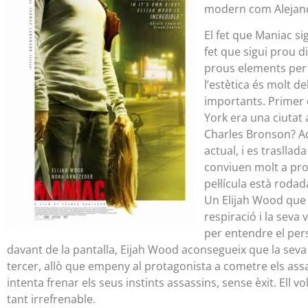
modern com Alejand
El fet que Maniac si
fet que sigui prou d
prous elements per r
l’estètica és molt d
importants. Primer e
York era una ciutat 
Charles Bronson? Aq
actual, i es trasllad
conviuen molt a pro
pel·lícula està roda
Un Elijah Wood que 
respiració i la seva 
per entendre el pers
davant de la pantalla, Eijah Wood aconsegueix que la seva p
tercer, allò que empeny al protagonista a cometre els as
intenta frenar els seus instints assassins, sense èxit. Ell vo
tant irrefrenable.