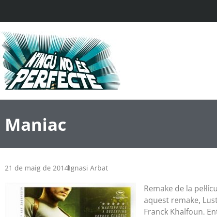
Maniac
21 de maig de 2014
Ignasi Arbat
Remake de la pel·lícu
aquest remake, Lust
Franck Khalfoun. Ent