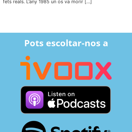
fets reals. L’any 1985 un os va morir […]
Pots escoltar-nos a