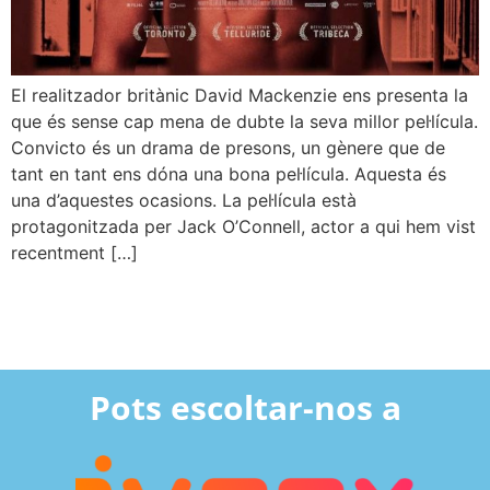
El realitzador britànic David Mackenzie ens presenta la
que és sense cap mena de dubte la seva millor pel·lícula.
Convicto és un drama de presons, un gènere que de
tant en tant ens dóna una bona pel·lícula. Aquesta és
una d’aquestes ocasions. La pel·lícula està
protagonitzada per Jack O’Connell, actor a qui hem vist
recentment […]
Pots escoltar-nos a