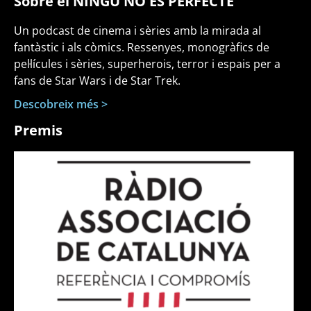
Sobre el NINGÚ NO ÉS PERFECTE
Un podcast de cinema i sèries amb la mirada al
fantàstic i als còmics. Ressenyes, monogràfics de
pel·lícules i sèries, superherois, terror i espais per a
fans de Star Wars i de Star Trek.
Descobreix més >
Premis