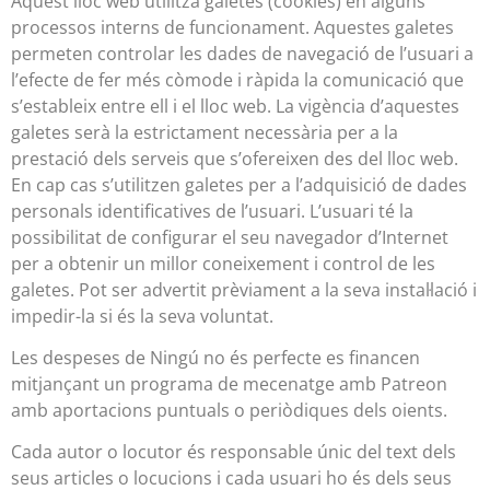
Aquest lloc web utilitza galetes (cookies) en alguns
processos interns de funcionament. Aquestes galetes
permeten controlar les dades de navegació de l’usuari a
l’efecte de fer més còmode i ràpida la comunicació que
s’estableix entre ell i el lloc web. La vigència d’aquestes
galetes serà la estrictament necessària per a la
prestació dels serveis que s’ofereixen des del lloc web.
En cap cas s’utilitzen galetes per a l’adquisició de dades
personals identificatives de l’usuari. L’usuari té la
possibilitat de configurar el seu navegador d’Internet
per a obtenir un millor coneixement i control de les
galetes. Pot ser advertit prèviament a la seva instal·lació i
impedir-la si és la seva voluntat.
Les despeses de Ningú no és perfecte es financen
mitjançant un programa de mecenatge amb Patreon
amb aportacions puntuals o periòdiques dels oients.
Cada autor o locutor és responsable únic del text dels
seus articles o locucions i cada usuari ho és dels seus